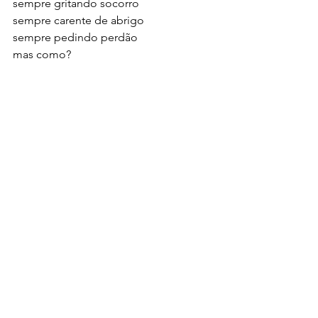
sempre gritando socorro
sempre carente de abrigo
sempre pedindo perdão
mas como?
estava na hora de parar
deitar no teu colo e esquecer
te beijar lentamente e deixar que a 
noite passe
te amando e te perdendo
me agarrando a você e a este presente
como tenho feito há muito tempo...
Política de Cookies
Política de Privacidade